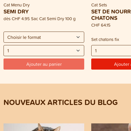
Cat Menu Dry
Cat Sets
SEMI DRY
SET DE NOURR
CHATONS
dès
CHF 4.95
Sac Cat Semi Dry 100 g
CHF 64.15
Set chatons fix
Ajouter au panier
Ajouter 
NOUVEAUX ARTICLES DU BLOG