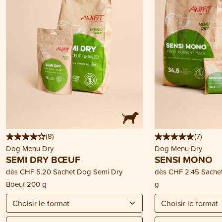
(
8
)
(
7
)
Dog Menu Dry
Dog Menu Dry
SEMI DRY BŒUF
SENSI MONO
dès
CHF 5.20
Sachet Dog Semi Dry
dès
CHF 2.45
Sache
Boeuf 200 g
g