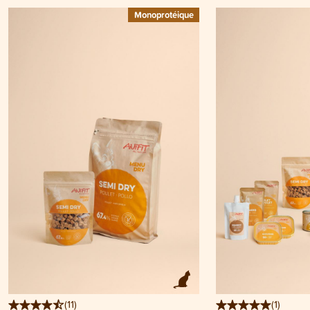
Monoprotéique
(
11
)
(
1
)