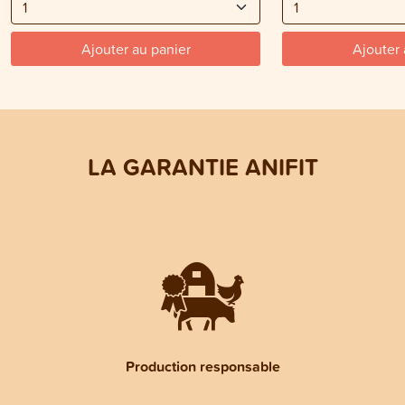
Ajouter au panier
Ajouter 
LA GARANTIE ANIFIT
Production responsable