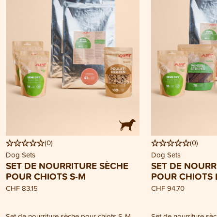
(
0
)
(
0
)
Dog Sets
Dog Sets
SET DE NOURRITURE SÈCHE
SET DE NOURR
POUR CHIOTS S-M
POUR CHIOTS 
CHF 83.15
CHF 94.70
Set de nourriture sèche pour chiots S-M
Set de nourriture sè