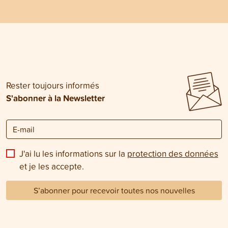
chatons, les chats
quand quelques gestes simples
animaux affaiblis.
suffisent-ils à stimuler son appétit, et
d’écoulements pur
quand faut-il consulter un vétérinaire
difficultés respira
? Vous trouverez les réponses à ces
d’appétit ou de gr
questions dans cet article.
chat devrait être
vétérinaire.
Rester toujours informés
S'abonner à la Newsletter
J'ai lu les informations sur la
protection des données
et je les accepte.
S’abonner pour recevoir toutes nos nouvelles