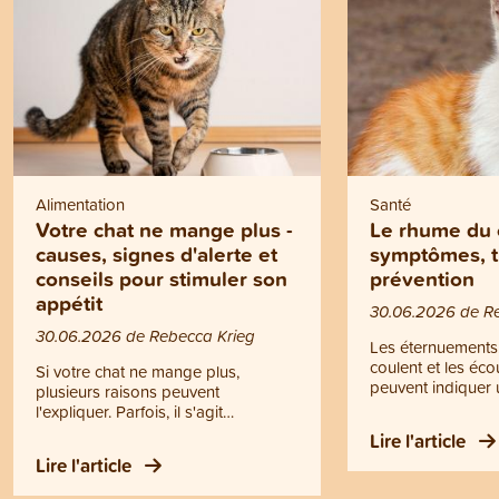
Alimentation
Santé
Votre chat ne mange plus -
Le rhume du 
causes, signes d'alerte et
symptômes, t
conseils pour stimuler son
prévention
appétit
30.06.2026 de R
30.06.2026 de Rebecca Krieg
Les éternuements,
coulent et les éc
Si votre chat ne mange plus,
peuvent indiquer 
plusieurs raisons peuvent
Il ne s’agit toutef
l'expliquer. Parfois, il s'agit
rhume, mais d’un
simplement d'un comportement
Lire l'article
contagieuse des v
passager. Dans d'autres cas, une
Lire l'article
supérieures. Le r
perte d'appétit peut être le signe
devenir dangereux
d'un problème de santé. Mais